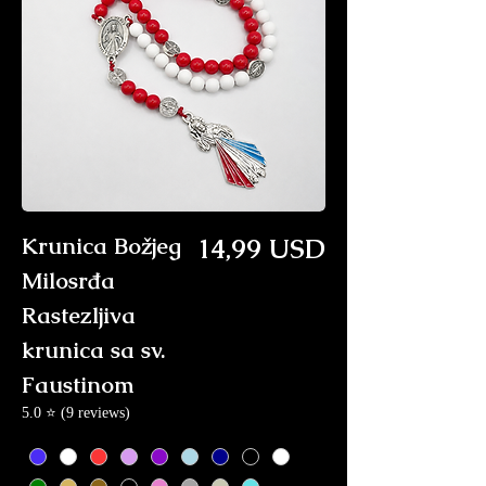
Price
Krunica Božjeg
14,99 USD
Milosrđa
Rastezljiva
krunica sa sv.
Faustinom
5.0 ⭐ (9 reviews)