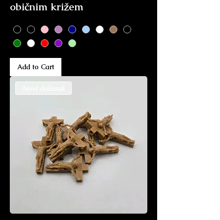
običnim križem
Add to Cart
Novi dolazak