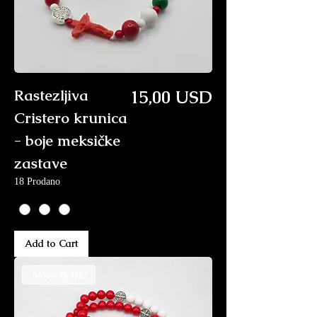
Price
Rastezljiva
15,00 USD
Cristero krunica
- boje meksičke
zastave
18 Prodano
Add to Cart
Nove BOJE!