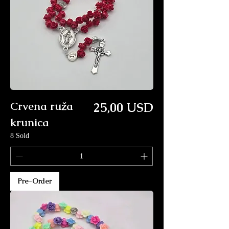
Price
Crvena ruža
25,00 USD
krunica
8 Sold
Pre-Order