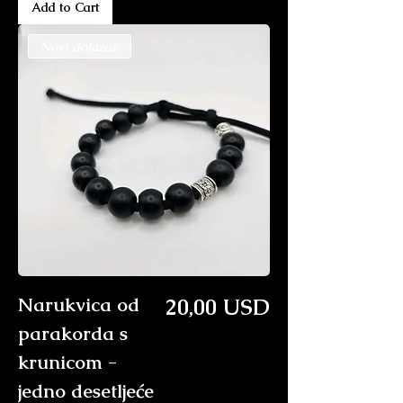
Add to Cart
Novi dolazak
Price
Narukvica od
20,00 USD
parakorda s
krunicom -
jedno desetljeće