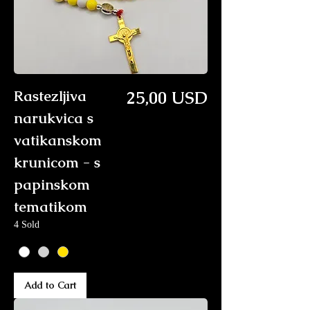
Price
Rastezljiva
25,00 USD
narukvica s
vatikanskom
krunicom - s
papinskom
tematikom
4 Sold
Add to Cart