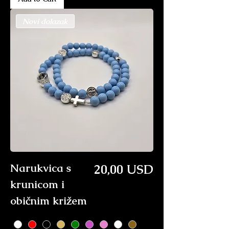
Novi dolazak
Price
Narukvica s
20,00 USD
krunicom i
običnim križem