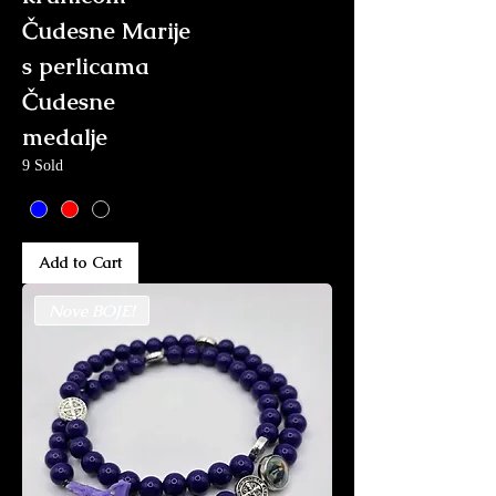
Čudesne Marije
s perlicama
Čudesne
medalje
9 Sold
Add to Cart
Nove BOJE!