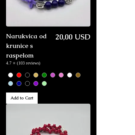
Price
Narukvica od
20,00 USD
krunice s
raspelom
4.7 ⭐ (103 reviews)
Add to Cart