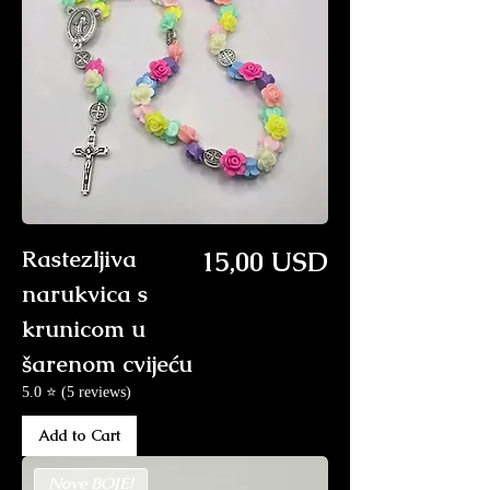
Price
Rastezljiva
15,00 USD
narukvica s
krunicom u
šarenom cvijeću
5.0 ⭐ (5 reviews)
Add to Cart
Nove BOJE!