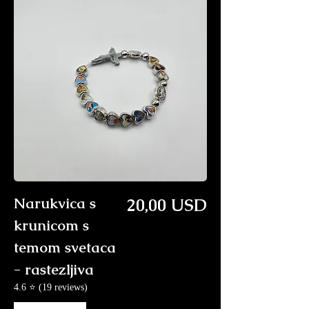
Price
Narukvica s
20,00 USD
krunicom s
temom svetaca
- rastezljiva
4.6 ⭐ (19 reviews)