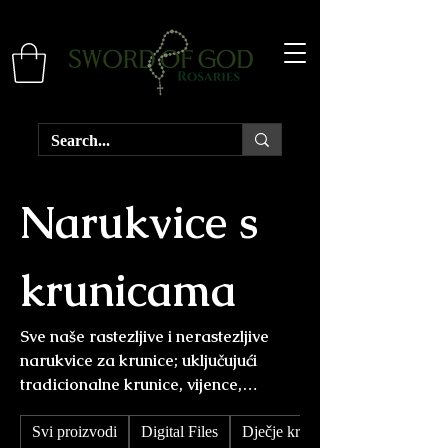
Narukvice s
krunicama
Sve naše rastezljive i nerastezljive
narukvice za krunice; uključujući
tradicionalne krunice, vijence,
paracord, gotske narukvice,
narukvice za krunice i krunice za
Svi proizvodi
Digital Files
Dječje krunice