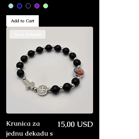
Add to Cart
Novi dolazak
Price
Krunica za
15,00 USD
jednu dekadu s