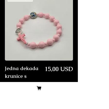
Price
Jedna dekada
15,00 USD
krunice s
raspelom
4.8 ⭐ (41 reviews)