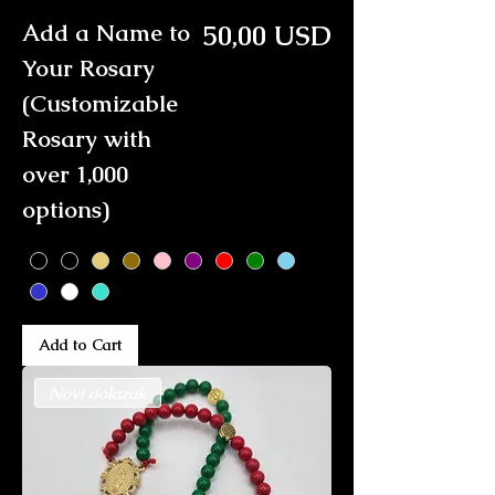
Price
Add a Name to
50,00 USD
Your Rosary
(Customizable
Rosary with
over 1,000
options)
Add to Cart
Novi dolazak