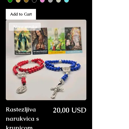
Add to Cart
Nova stavka
Price
Rastezljiva
20,00 USD
narukvica s
krunicom