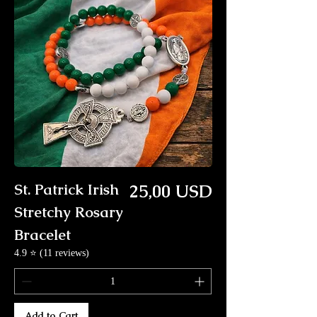
Price
St. Patrick Irish
25,00 USD
Stretchy Rosary
Bracelet
4.9 ⭐ (11 reviews)
Add to Cart