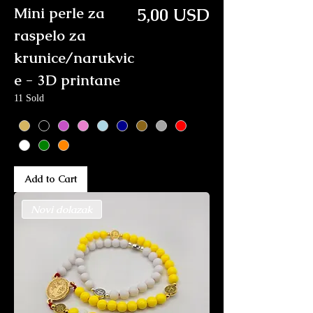
Price
Mini perle za
5,00 USD
raspelo za
krunice/narukvic
e - 3D printane
11 Sold
Add to Cart
Novi dolazak