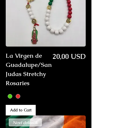
Price
La Virgen de
20,00 USD
Guadalupe/San
Judas Stretchy
Rosaries
Add to Cart
Novi dolazak