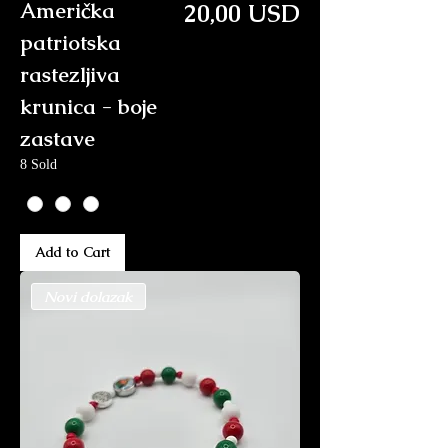
Price
Američka
20,00 USD
patriotska
rastezljiva
krunica - boje
zastave
8 Sold
Add to Cart
Novi dolazak