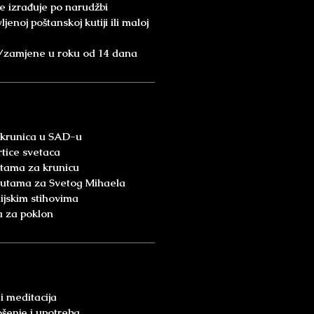
e izrađuje po narudžbi
jenoj poštanskoj kutiji ili maloj
a/zamjene u roku od 14 dana
 krunica u SAD-u
rtice svetaca
utama za krunicu
putama za Svetog Mihaela
lijskim stihovima
 za poklon
i meditacija
enje i upotreba