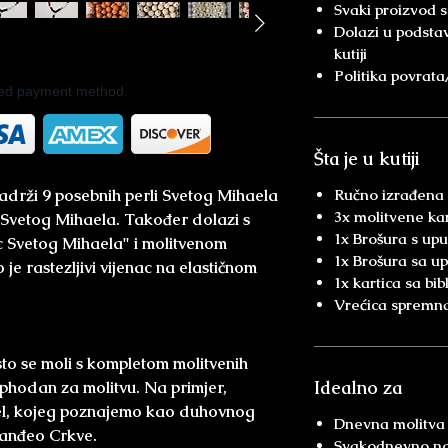
Svaki proizvod s
Dolazi u podstavl
kutiji
Politika povrat
rred payment method.
Šta je u kutiji
adrži 9 posebnih perli Svetog Mihaela
Ručno izrađena
3x molitvene ka
 Svetog Mihaela. Također dolazi s
1x Brošura s up
c Svetog Mihaela" i molitvenom
1x Brošura sa u
e rastezljivi vijenac na elastičnom
1x kartica sa bib
Vrećica spremna
sto se moli s kompletom molitvenih
Idealno za
ophodan za molitvu. Na primjer,
hael, kojeg poznajemo kao duhovnog
Dnevna molitva 
 anđeo Crkve.
Svakodnevno noš