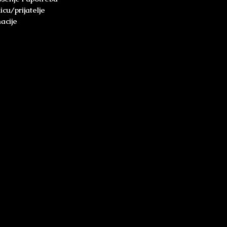
cu/prijatelje
acije