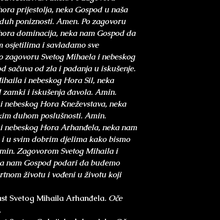
ora prijestolja, neka Gospod u naša
ni duh poniznosti. Amen. Po zagovoru
 hora dominacija, neka nam Gospod da
 osjetilima i savladamo sve
Po zagovoru Svetog Mihaela i nebeskog
d sačuva od zla i padanja u iskušenje.
haila i nebeskog Hora Sil, neka
 zamki i iskušenja đavola. Amin.
i nebeskog Hora Kneževstava, neka
skim duhom poslušnosti. Amin.
i nebeskog Hora Arhanđela, neka nam
i i u svim dobrim djelima kako bismo
Amin. Zagovorom Svetog Mihaila i
ka nam Gospod podari da budemo
rtnom životu i vođeni u životu koji
ast Svetog Mihaila Arhanđela.
Oče
.