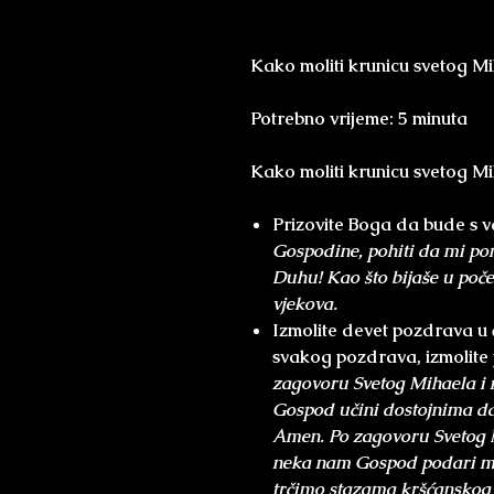
Kako moliti krunicu svetog M
Potrebno vrijeme: 5 minuta
Kako moliti krunicu svetog M
Prizovite Boga da bude s 
Gospodine, pohiti da mi po
Duhu! Kao što bijaše u počet
vjekova.
Izmolite devet pozdrava u
svakog pozdrava, izmolite 
zagovoru Svetog Mihaela i 
Gospod učini dostojnima da
Amen. Po zagovoru Svetog 
neka nam Gospod podari mil
trčimo stazama kršćanskog