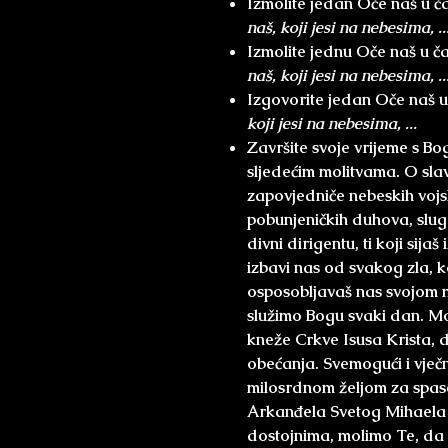
Izmolite jedan Oče naš u č
naš, koji jesi na nebesima, ..
Izmolite jednu Oče naš u č
naš, koji jesi na nebesima, ..
Izgovorite jedan Oče naš u
koji jesi na nebesima, ...
Završite svoje vrijeme s 
sljedećim molitvama.
O slav
zapovjedniče nebeskih vojs
pobunjeničkih duhova, slu
divni dirigentu, ti koji sij
izbavi nas od svakog zla, k
osposobljavaš nas svojom m
služimo Bogu svaki dan. Mol
kneže Crkve Isusa Krista,
obećanja. Svemogući i vječn
milosrdnom željom za spasen
Arkanđela Svetog Mihaela 
dostojnima, molimo Te, da 