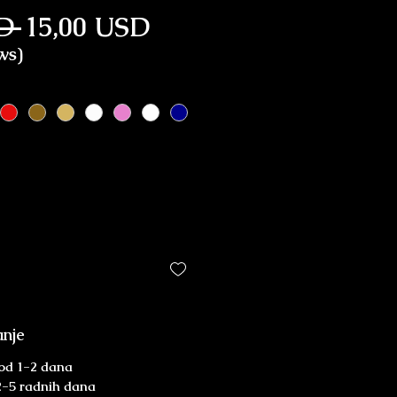
Regular Price
Sale Price
D 
15,00 USD
ws)
anje
od 1-2 dana
 2-5 radnih dana