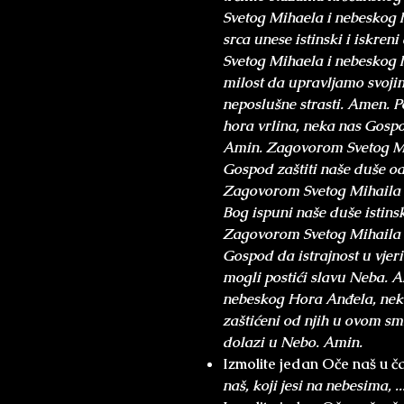
Svetog Mihaela i nebeskog h
srca unese istinski i iskre
Svetog Mihaela i nebeskog
milost da upravljamo svojim
neposlušne strasti. Amen. 
hora vrlina, neka nas Gospo
Amin. Zagovorom Svetog Mi
Gospod zaštiti naše duše od
Zagovorom Svetog Mihaila 
Bog ispuni naše duše istin
Zagovorom Svetog Mihaila 
Gospod da istrajnost u vjer
mogli postići slavu Neba. 
nebeskog Hora Anđela, ne
zaštićeni od njih u ovom sm
dolazi u Nebo. Amin.
Izmolite jedan Oče naš u č
naš, koji jesi na nebesima, ..