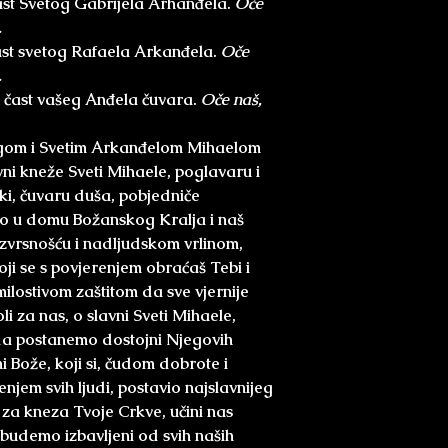
ast Svetog Gabrijela Arhanđela.
Oče
.
ast svetog Rafaela Arkanđela.
Oče
.
 čast vašeg Anđela čuvara.
Oče naš,
Bogom i Svetim Arkanđelom Mihaelom
ni kneže Sveti Mihaele, poglavaru i
ki, čuvaru duša, pobjedniče
go u domu Božanskog Kralja i naš
aš izvrsnošću i nadljudskom vrlinom,
oji se s povjerenjem obraćaš Tebi i
ilostivom zaštitom da sve vjernije
i za nas, o slavni Sveti Mihaele,
 da postanemo dostojni Njegovih
i Bože, koji si, čudom dobrote i
jem svih ljudi, postavio najslavnijeg
za kneza Tvoje Crkve, učini nas
budemo izbavljeni od svih naših