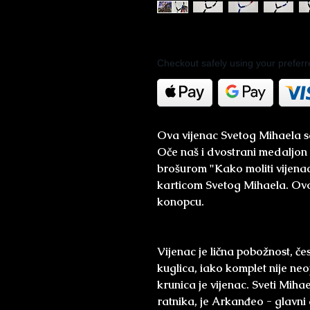
Checkout safely using your prefe
Ova vijenac Svetog Mihaela s
Oče naš i dvostrani medaljon
brošurom "Kako moliti vijena
karticom Svetog Mihaela. Ovo j
konopcu.
Vijenac je lična pobožnost, če
kuglica, iako komplet nije ne
krunica je vijenac. Sveti Mi
ratnika, je Arkanđeo - glavni