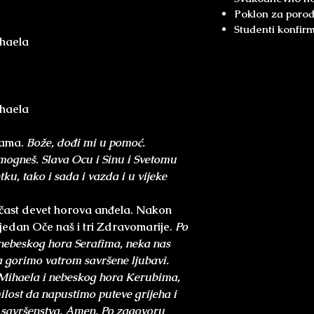
Poklon za porodi
Studenti konfirm
ihaela
ihaela
vama.
Bože, dođi mi u pomoć.
mogneš. Slava Ocu i Sinu i Svetomu
ku, tako i sada i vazda i u vijeke
 čast devet horova anđela. Nakon
jedan Oče naš i tri Zdravomarije.
Po
nebeskog hora Serafima, neka nas
 gorimo vatrom savršene ljubavi.
Mihaela i nebeskog hora Kerubima,
ost da napustimo puteve grijeha i
 savršenstva. Amen. Po zagovoru