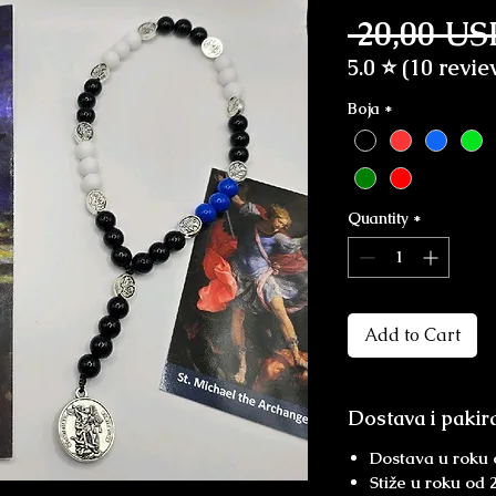
 20,00 US
5.0 ⭐ (10 revie
Boja
*
Quantity
*
Add to Cart
Dostava i pakir
Dostava u roku 
Stiže u roku od