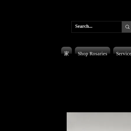
家
Shop Rosaries
Servic