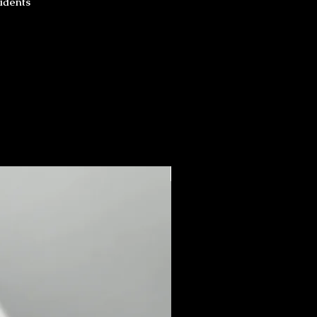
udents
New Arrival