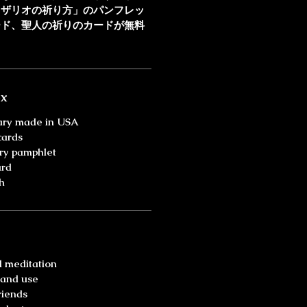
ロザリオの祈り方」のパンフレッ
ード、聖人の祈りのカードが無料
ox
ry made in USA
cards
ry pamphlet
ard
h
d meditation
 and use
riends