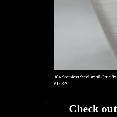
304 Stainless Steel small Crucifi
価格
$14.99
Check out