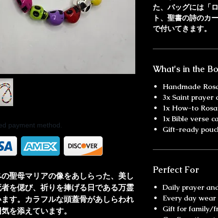
た、バッグには「
ト、聖書の詩のカ
で付いてきます。
What's in the B
Handmade Rosa
3x Saint prayer 
1x How-to Rosa
1x Bible verse c
rred payment method.
Gift-ready pouc
Perfect For
ペの聖母マリアの像をあしらった、美し
死者を偲び、祈りを捧げる日である万霊
Daily prayer an
Every day wear
います。カラフルな頭蓋骨があしらわれ
Gift for family/f
囲気を添えています。