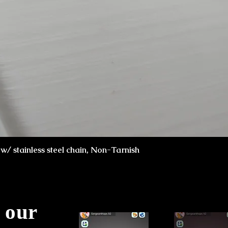
クイックビュー
x w/ stainless steel chain, Non-Tarnish
 our