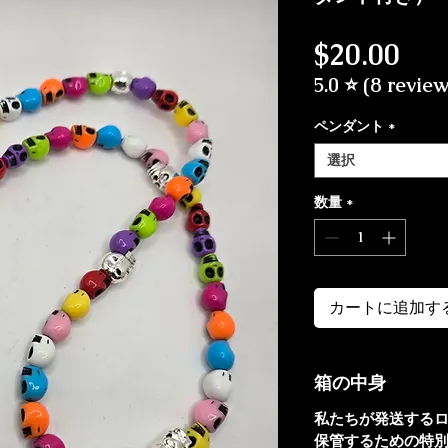
価
$20.00
5.0 ⭐ (8 review
ペンダント
*
選択
数量
*
カートに追加す
箱の中身
私たちが発送する
保管するための特