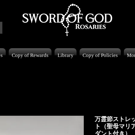
es
Copy of Rewards
Library
Copy of Policies
Mo
万霊節ストレ
ト（聖母マリ
ダント付き）