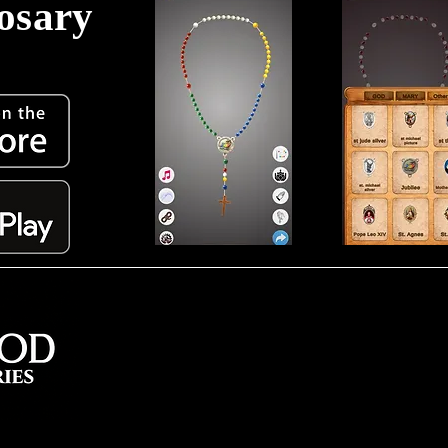
Rosary
!
会員になると、在庫状況、新商
品、限定オファーの最新情報を
受け取ったり、購入履歴を保存
して将来の注文に役立てること
ができます。