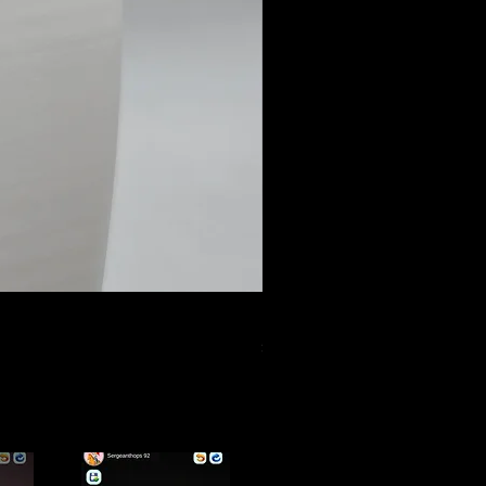
304 Stainless Steel Large Cr
価格
$19.99