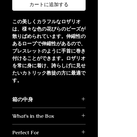
カートに追加する
この美しくカラフルなロザリオ
は、様々な色の花びらのビーズが
散りばめられています。伸縮性の
あるロープで伸縮性があるので、
ブレスレットのように手首に巻き
付けることができます。ロザリオ
を常に身に着け、誇らしげに見せ
たいカトリック教徒の方に最適で
す。
箱の中身
私たちが発送するロザリオはそれぞ
What's in the Box
れ、ロザリオを保管するための特別
なバッグに入っています。また、バ
Handmade Rosary made in
ッグには「ロザリオの祈り方」のパ
Perfect For
USA