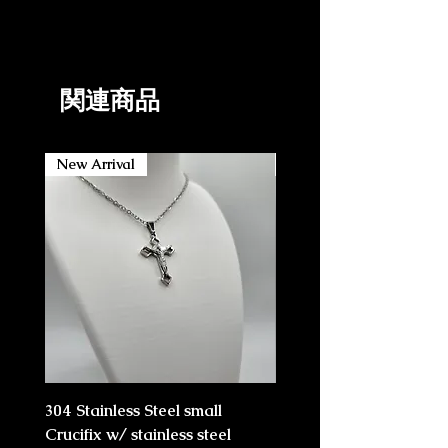
ンフレット、聖書の詩のカード、聖
3x Saint prayer cards
Daily prayer and meditation
人の祈りのカードが無料で付いてき
1x How-to Rosary pamphlet
Every day wear and use
ます。
1x Bible verse card
Gift for family/friends
Gift-ready pouch
Confirmation students
関連商品
New Arrival
New Arrival
304 Stainless Steel small
304 Stainless Steel Lar
Crucifix w/ stainless steel
Crucifix w/ stainless ste