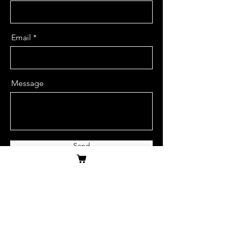
Email
Message
Send