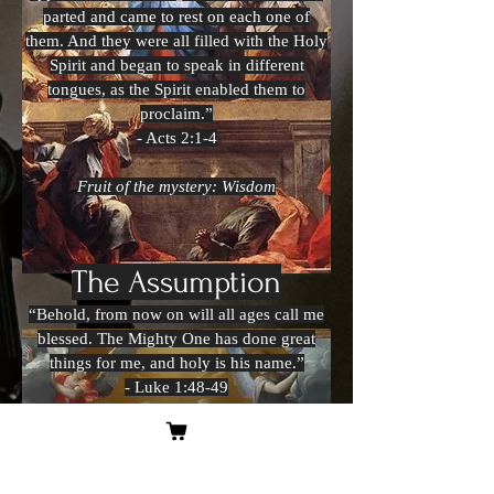
parted and came to rest on each one of
them. And they were all filled with the Holy
Spirit and began to speak in different
tongues, as the Spirit enabled them to
proclaim.”
- Acts 2:1-4
Fruit of the mystery: Wisdom
The Assumption
“Behold, from now on will all ages call me
blessed. The Mighty One has done great
things for me, and holy is his name.”
- Luke 1:48-49
Fruit of the mystery: Devotion to Mary