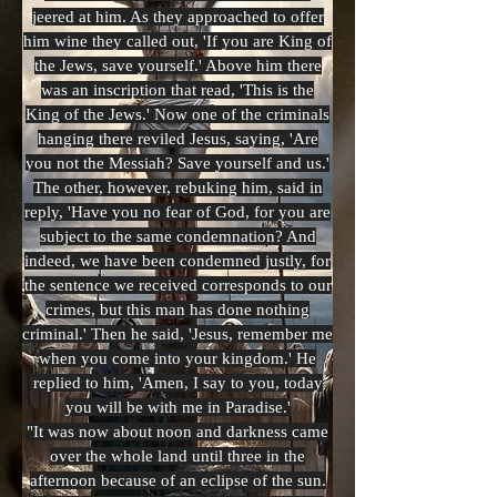
jeered at him. As they approached to offer
him wine they called out, 'If you are King of
the Jews, save yourself.' Above him there
was an inscription that read, 'This is the
King of the Jews.' Now one of the criminals
hanging there reviled Jesus, saying, 'Are
you not the Messiah? Save yourself and us.'
The other, however, rebuking him, said in
reply, 'Have you no fear of God, for you are
subject to the same condemnation? And
indeed, we have been condemned justly, for
the sentence we received corresponds to our
crimes, but this man has done nothing
criminal.' Then he said, 'Jesus, remember me
when you come into your kingdom.' He
replied to him, 'Amen, I say to you, today
you will be with me in Paradise.'
"It was now about noon and darkness came
over the whole land until three in the
afternoon because of an eclipse of the sun.