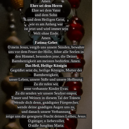
Amen.
Ehre sei dem Herrn
Ehre sei dem Vater
und dem Sohn
und dem Heiligen Geist,
wie es am Anfang war
ist jetzt und wird immer sein
Welt ohne Ende.
Amen.
Fatima-Gebet
O mein Jesus, vergib uns unsere Sünden, bewahre
uns vor dem Feuer der Hölle, führe alle Seelen in
den Himmel, besonders jene, die Deiner
Barmherzigkeit am meisten bedürfen. Amen.
Das Heil, Heilige Königin
Gegrüßet seist du, heilige Königin, Mutter der
Barmherzigkeit,
unser Leben, unsere Süße und unsere Hoffnung.
Zu dir rufen wir,
arme verbannte Kinder Evas.
Zu dir senden wir unsere Seufzer empor,
Trauer und Weinen in diesem Tal der Tränen.
Wende dich denn, gnädigster Fürsprecher,
wende deine gnädigen Augen uns zu,
und danach unsere Verbannung
zeige uns die gesegnete Frucht deines Leibes, Jesus.
O gütiger, o liebevoller,
O süße Jungfrau Maria.