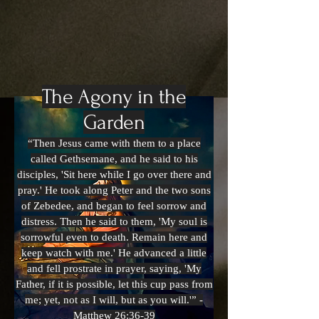
The Agony in the
Garden
“Then Jesus came with them to a place
called Gethsemane, and he said to his
disciples, 'Sit here while I go over there and
pray.' He took along Peter and the two sons
of Zebedee, and
began to feel sorrow and
distress. Then he said to them, 'My
soul is
sorrowful even to death. Remain here and
keep watch
with me.' He advanced a little
and fell prostrate in prayer,
saying, 'My
Father, if it is possible, let this cup pass from
me;
yet, not as I will, but as you will.'” -
Matthew 26:36-39