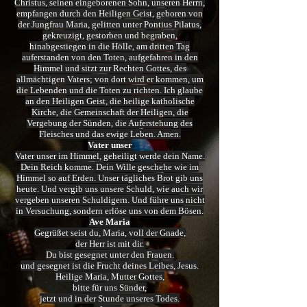
Christus, seinen eingeborenen Sohn, unseren Herrn,
empfangen durch den Heiligen Geist, geboren von
der Jungfrau Maria, gelitten unter Pontius Pilatus,
gekreuzigt, gestorben und begraben,
hinabgestiegen in die Hölle, am dritten Tag
auferstanden von den Toten, aufgefahren in den
Himmel und sitzt zur Rechten Gottes, des
allmächtigen Vaters; von dort wird er kommen, um
die Lebenden und die Toten zu richten. Ich glaube
an den Heiligen Geist, die heilige katholische
Kirche, die Gemeinschaft der Heiligen, die
Vergebung der Sünden, die Auferstehung des
Fleisches und das ewige Leben. Amen.
Vater unser
Vater unser im Himmel, geheiligt werde dein Name.
Dein Reich komme. Dein Wille geschehe wie im
Himmel so auf Erden. Unser tägliches Brot gib uns
heute. Und vergib uns unsere Schuld, wie auch wir
vergeben unseren Schuldigern. Und führe uns nicht
in Versuchung, sondern erlöse uns von dem Bösen.
Ave Maria
Gegrüßet seist du, Maria, voll der Gnade,
der Herr ist mit dir.
Du bist gesegnet unter den Frauen.
und gesegnet ist die Frucht deines Leibes, Jesus.
Heilige Maria, Mutter Gottes,
bitte für uns Sünder,
jetzt und in der Stunde unseres Todes.