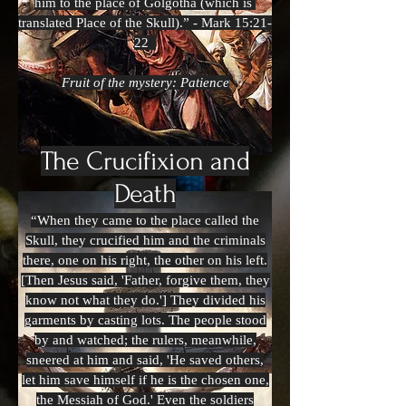
him to the place of Golgotha (which is
translated Place of the Skull).” - Mark 15:21-
22
Fruit of the mystery: Patience
The Crucifixion and
Death
“When they came to the place called the
Skull, they crucified him and the criminals
there, one on his right, the other on his left.
[Then Jesus said, 'Father, forgive them, they
know not what they do.'] They divided his
garments by casting lots. The people stood
by and watched; the rulers, meanwhile,
sneered at him and said, 'He saved others,
let him save himself if he is the chosen one,
the Messiah of God.' Even the soldiers