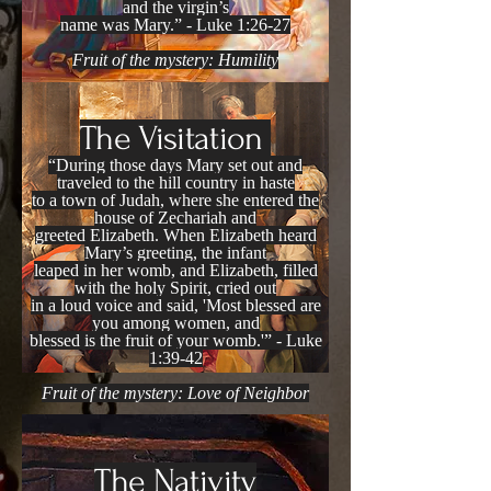
and the virgin’s
name was Mary.” - Luke 1:26-27
Fruit of the mystery: Humility
The Visitation
“During those days Mary set out and
traveled to the hill country in haste
to a town of Judah, where she entered the
house of Zechariah and
greeted Elizabeth. When Elizabeth heard
Mary’s greeting, the infant
leaped in her womb, and Elizabeth, filled
with the holy Spirit, cried out
in a loud voice and said, 'Most blessed are
you among women, and
blessed is the fruit of your womb.'” - Luke
1:39-42
Fruit of the mystery: Love of Neighbor
The Nativity