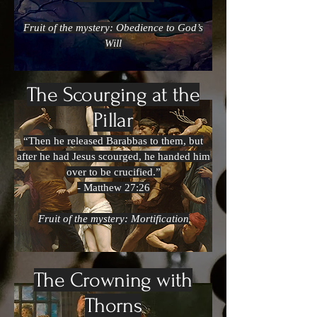
Fruit of the mystery: Obedience to God’s
Will
The Scourging at the
Pillar
“Then he released Barabbas to them, but
after he had Jesus scourged, he handed him
over to be crucified.”
- Matthew 27:26
Fruit of the mystery: Mortification
The Crowning with
Thorns