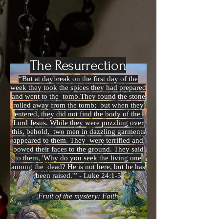
The Resurrection
“But at daybreak on the first day of the
week they took the spices they had prepared
and went to the
tomb.They found the stone
rolled away from the tomb;
but when they
entered, they did not find the body of the
Lord Jesus. While they were puzzling over
this, behold,
two men in dazzling garments
appeared to them. They
were terrified and
bowed their faces to the ground. They
said
to them, 'Why do you seek the living one
among the
dead? He is not here, but he has
been raised.'” - Luke 24:1-5
Fruit of the mystery: Faith