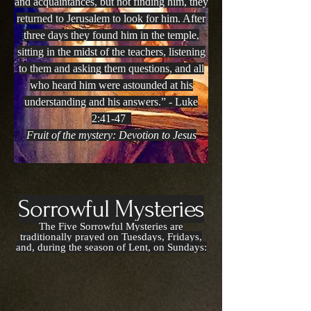
and
acquaintances, but not finding him, they
returned to Jerusalem to
look for him. After
three days they found him in the temple,
sitting
in the midst of the teachers, listening
to them and asking them
questions, and all
who heard him were astounded at his
understanding and his answers.” - Luke
2:41-47
Fruit of the mystery: Devotion to Jesus
Sorrowful Mysteries
The Five Sorrowful Mysteries are
traditionally prayed on Tuesdays, Fridays,
and, during the season of Lent, on Sundays: