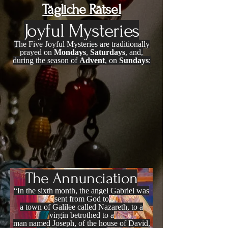
Tägliche Rätsel
Joyful Mysteries
The Five Joyful Mysteries are traditionally
prayed on
Mondays
,
Saturdays
, and,
during the season of
Advent
, on
Sundays
:
The Annunciation
“In the sixth month, the angel Gabriel was
sent from God to
a town of Galilee called Nazareth, to a
virgin betrothed to a
man named Joseph, of the house of David,