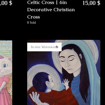
eis
Preis
,00 $
Celtic Cross | 6in
15,00 $
Decorative Christian
Cross
8 Sold
New Arrival
In den Warenkorb