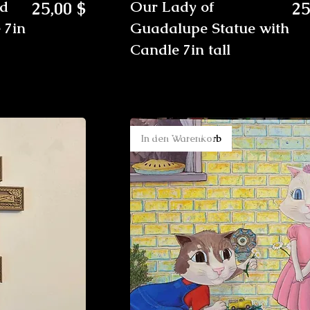
Preis
Pr
ld
25,00 $
Our Lady of
25
 7in
Guadalupe Statue with
Candle 7in tall
New Arrival
In den Warenkorb