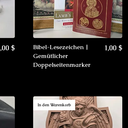
reis
Preis
,00 $
Bibel-Lesezeichen |
1,00 $
Gemütlicher
Doppelseitenmarker
In den Warenkorb