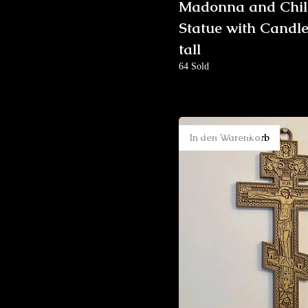
Madonna and Chi
Statue with Candle
tall
64 Sold
New Arrival
In den Warenkorb