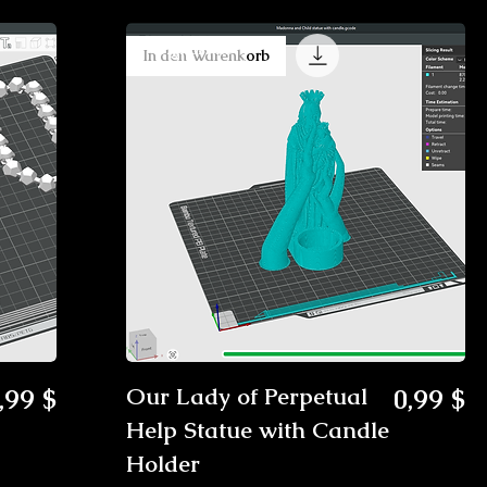
Digital File
In den Warenkorb
reis
Preis
,99 $
Our Lady of Perpetual
0,99 $
Help Statue with Candle
Holder