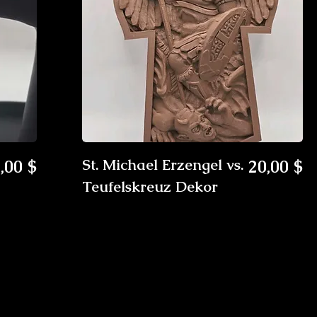
reis
Preis
,00 $
St. Michael Erzengel vs.
20,00 $
Teufelskreuz Dekor