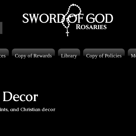
ces
Copy of Rewards
Library
Copy of Policies
M
n Decor
prints, and Christian decor