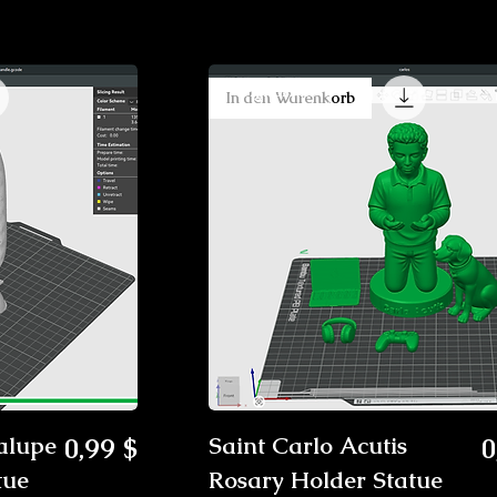
Digital File
In den Warenkorb
Preis
P
alupe
0,99 $
Saint Carlo Acutis
0
tue
Rosary Holder Statue