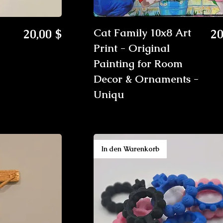
Preis
Pr
20,00 $
Cat Family 10x8 Art
20
Print - Original
Painting for Room
Decor & Ornaments -
Uniqu
In den Warenkorb