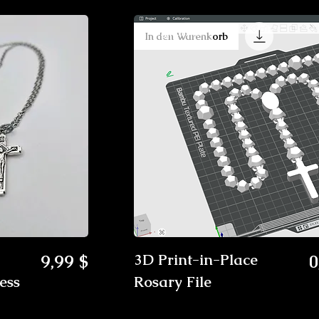
Digital File
In den Warenkorb
Preis
P
9,99 $
3D Print-in-Place
0
ess
Rosary File