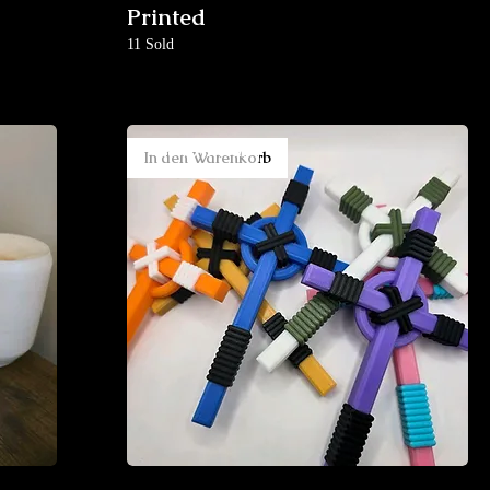
Printed
11 Sold
New Arrival
In den Warenkorb