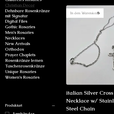
Christian Decor
Dehnbare Rosenkränze
New Arrival
In den Warenkorb
mit Signatur
Digital Files
Gothic Rosaries
Men's Rosaries
Necklaces
New Arrivals
Orthodox
Prayer Chaplets
Rosenkränze lernen
Taschenrosenkränze
Unique Rosaries
Women's Rosaries
italian Silver Cross
Filtern nach
Necklace w/ Stainl
Produktart
Steel Chain
Armbänder