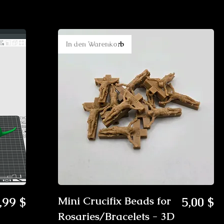
New Arrival
In den Warenkorb
reis
Preis
,99 $
Mini Crucifix Beads for
5,00 $
Rosaries/Bracelets - 3D