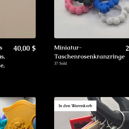
Preis
P
s
40,00 $
Miniatur-
2
s,
Taschenrosenkranzringe
e,
37 Sold
In den Warenkorb