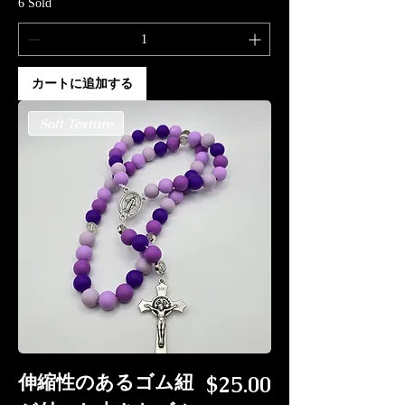
6 Sold
カートに追加する
Soft Texture
価格
伸縮性のあるゴム紐
$25.00