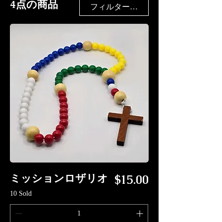
4点の商品
フィルター・並び替え
価格
ミッションロザリオ
$15.00
10 Sold