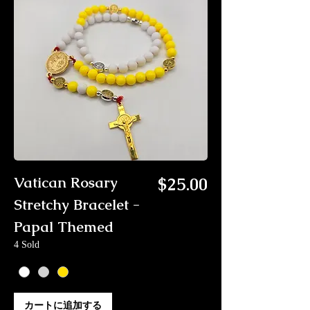
価格
Vatican Rosary
$25.00
Stretchy Bracelet -
Papal Themed
4 Sold
カートに追加する