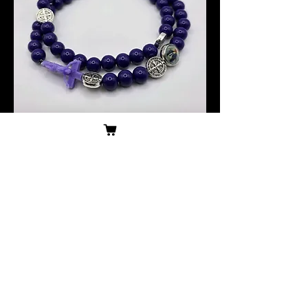
価格
ロザリオラップブレ
$20.00
スレット
4.7 ⭐ (103 reviews)
カートに追加する