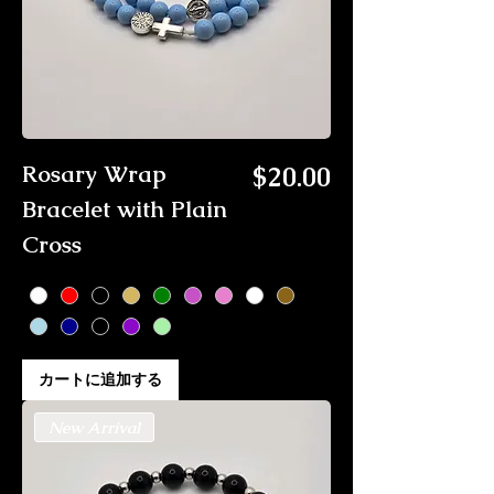
価格
Rosary Wrap
$20.00
Bracelet with Plain
Cross
カートに追加する
New Arrival