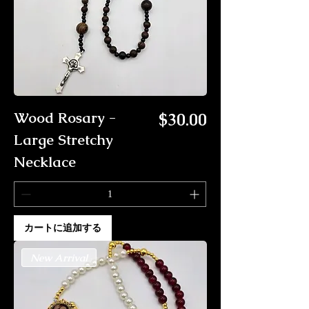
価格
Wood Rosary -
$30.00
Large Stretchy
Necklace
カートに追加する
New Arrival