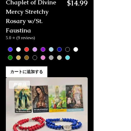
価格
Chaplet of Divine
$14.99
Mercy Stretchy
Rosary w/St.
Faustina
5.0 ⭐ (9 reviews)
カートに追加する
新商品