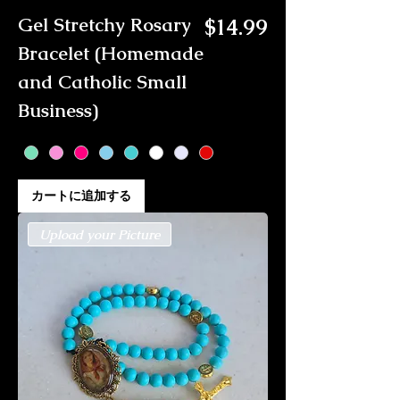
価格
Gel Stretchy Rosary
$14.99
Bracelet (Homemade
and Catholic Small
Business)
カートに追加する
Upload your Picture