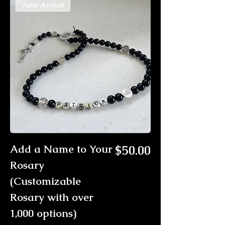
New Arrival
価格
Add a Name to Your
$50.00
Rosary
(Customizable
Rosary with over
1,000 options)