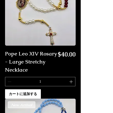
価格
Pope Leo XIV Rosary
$40.00
- Large Stretchy
Necklace
カートに追加する
New Arrival