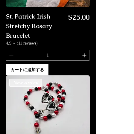
価格
St. Patrick Irish
$25.00
Stretchy Rosary
Bracelet
4.9 ⭐ (11 reviews)
カートに追加する
New Arrival