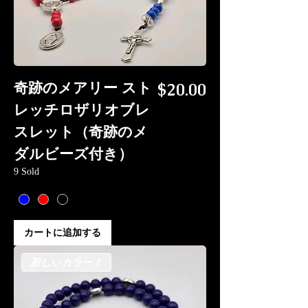
価格
奇跡のメアリー スト
$20.00
レッチロザリオブレ
スレット（奇跡のメ
ダルビーズ付き）
9 Sold
カートに追加する
新しいカラー！