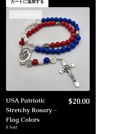
カートに追加する
New Arrival
価格
USA Patriotic
$20.00
Stretchy Rosary -
Flag Colors
8 Sold