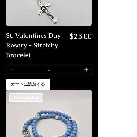
価格
St. Valentines Day
$25.00
Rosary - Stretchy
Bracelet
カートに追加する
New Arrival