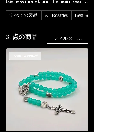
business model, and the main rosary
type we make. These rosaries are
perfect to wear as bracelet and wrist
すべての製品
All Rosaries
Best Sellers
wraps.
31点の商品
フィルター・並び替え
New Arrival