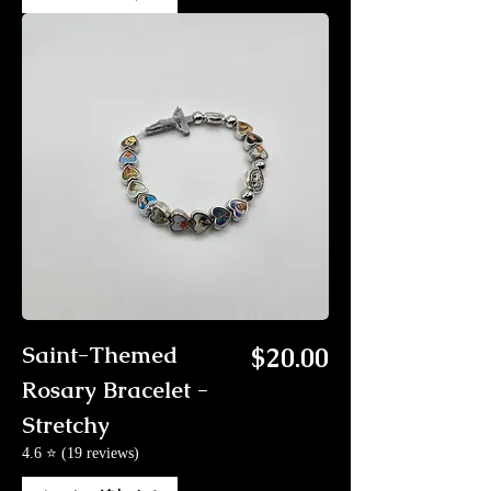
価格
Saint-Themed
$20.00
Rosary Bracelet -
Stretchy
4.6 ⭐ (19 reviews)