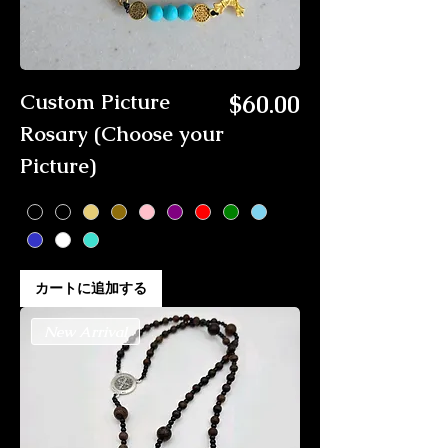
価格
Custom Picture
$60.00
Rosary (Choose your
Picture)
カートに追加する
New Arrival