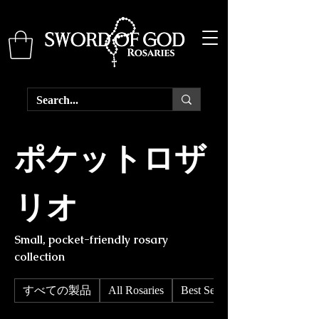
ポケットロザ
リオ
Small, pocket-friendly rosary
collection
すべての製品
All Rosaries
Best Sellers