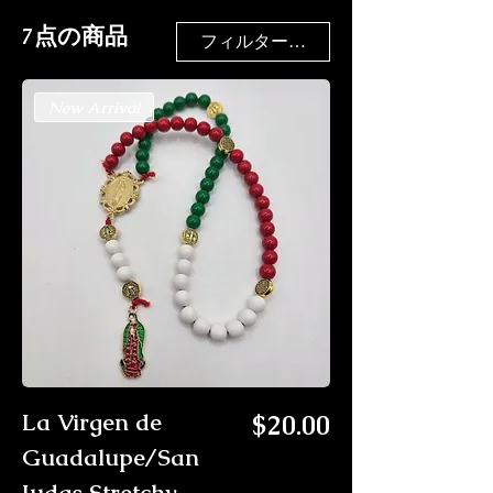
7点の商品
フィルター・並び替え
New Arrival
価格
La Virgen de
$20.00
Guadalupe/San
Judas Stretchy