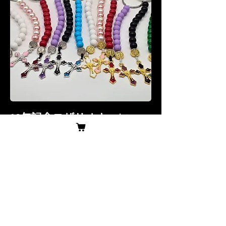
価格
10年記念ロザリオキ
$10.00
ーホルダー（1つ買う
と1つ無料）
27 Sold