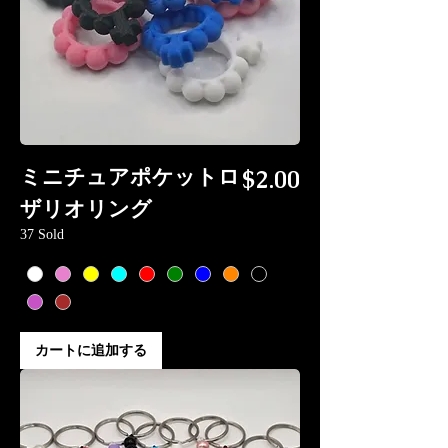
価格
ミニチュアポケットロ
$2.00
ザリオリング
37 Sold
カートに追加する